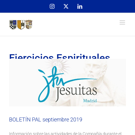
Skip
Instagram
X
LinkedIn
to
content
Ejercicios Espirituales
Inicio
Etiqueta:
Ejercicios Espirituales
BOLETÍN PAL septiembre 2019
Actualidad
Asociación
Colegio
Espiritualidad
Formación
Social
Solidaridad
BOLETÍN PAL septiembre 2019
Información sobre las actividades de la Compañía durante el