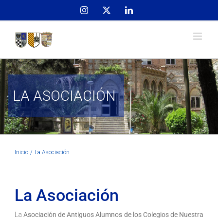
Skip
Instagram
X
LinkedIn
to
content
LA ASOCIACIÓN
Inicio
La Asociación
La Asociación
La
Asociación de Antiguos Alumnos de los Colegios de Nuestra