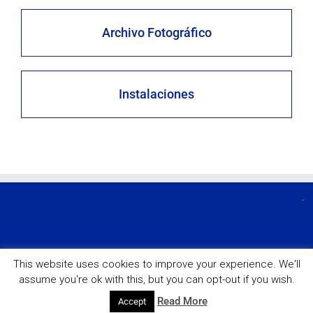
Archivo Fotográfico
Instalaciones
This website uses cookies to improve your experience. We'll
Copyright © 2026 Asociación de Antiguos Alumnos de los colegios
assume you're ok with this, but you can opt-out if you wish.
Nuestra Señora del Recuerdo y la Inmaculada
Read More
Accept
Mapa web
Política de cookies
Política de privacidad