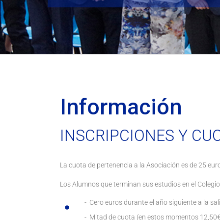
Información
INSCRIPCIONES Y CU
La cuota de pertenencia a la Asociación es de 25 euro
Los Alumnos que terminan sus estudios en el Colegio t
Cero euros durante el año siguiente a la sal
Mitad de cuota (en estos momentos 12,50€