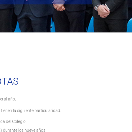
OTAS
s al año.
ienen la siguiente particularidad:
ida del Colegio.
) durante los nueve años