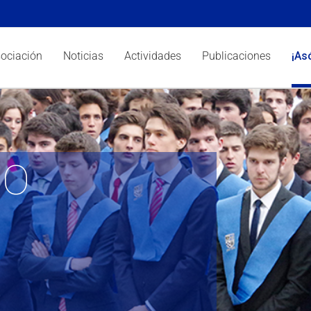
sociación
Noticias
Actividades
Publicaciones
¡As
IO
n