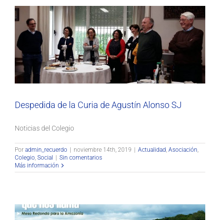
Despedida de la Curia de Agustín Alonso SJ
Actualidad
Asociación
Colegio
Social
Despedida de la Curia de Agustín Alonso SJ
Noticias del Colegio
Por
admin_recuerdo
|
noviembre 14th, 2019
|
Actualidad
,
Asociación
,
Colegio
,
Social
|
Sin comentarios
Más información