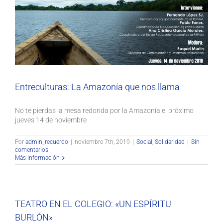
Entreculturas: La Amazonía que nos llama
Social
Solidaridad
Entreculturas: La Amazonía que nos llama
No te pierdas la mesa redonda por la Amazonía el próximo
jueves 14 de noviembre
Por
admin_recuerdo
|
noviembre 7th, 2019
|
Social
,
Solidaridad
|
Sin
comentarios
Más información
TEATRO EN EL COLEGIO: «UN ESPÍRITU
BURLÓN»