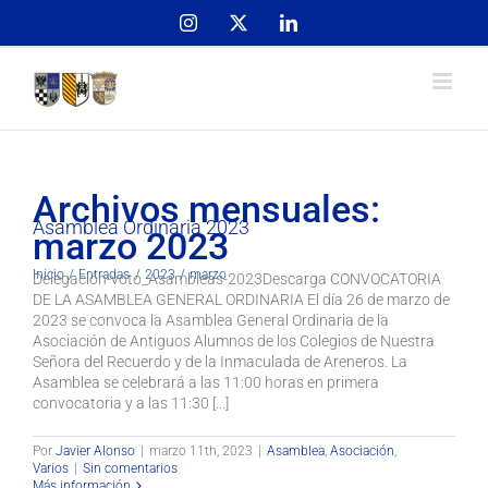
Skip
Instagram
X
LinkedIn
to
content
Archivos mensuales:
Asamblea Ordinaria 2023
marzo 2023
Inicio
Entradas
2023
marzo
Delegación-voto_Asambleas-2023Descarga CONVOCATORIA
DE LA ASAMBLEA GENERAL ORDINARIA El día 26 de marzo de
2023 se convoca la Asamblea General Ordinaria de la
Asociación de Antiguos Alumnos de los Colegios de Nuestra
Señora del Recuerdo y de la Inmaculada de Areneros. La
Asamblea se celebrará a las 11:00 horas en primera
convocatoria y a las 11:30 [...]
Por
Javier Alonso
|
marzo 11th, 2023
|
Asamblea
,
Asociación
,
Varios
|
Sin comentarios
Más información