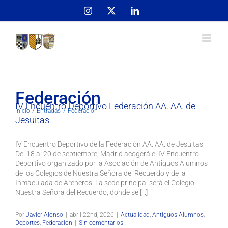
Skip
Instagram
X
LinkedIn
to
content
Federación
IV Encuentro Deportivo Federación AA. AA. de
Inicio
Entradas
Federación
Jesuitas
IV Encuentro Deportivo de la Federación AA. AA. de Jesuitas
Del 18 al 20 de septiembre, Madrid acogerá el IV Encuentro
Deportivo organizado por la Asociación de Antiguos Alumnos
de los Colegios de Nuestra Señora del Recuerdo y de la
Inmaculada de Areneros. La sede principal será el Colegio
Nuestra Señora del Recuerdo, donde se [...]
Por
Javier Alonso
|
abril 22nd, 2026
|
Actualidad
,
Antiguos Alumnos
,
Deportes
,
Federación
|
Sin comentarios