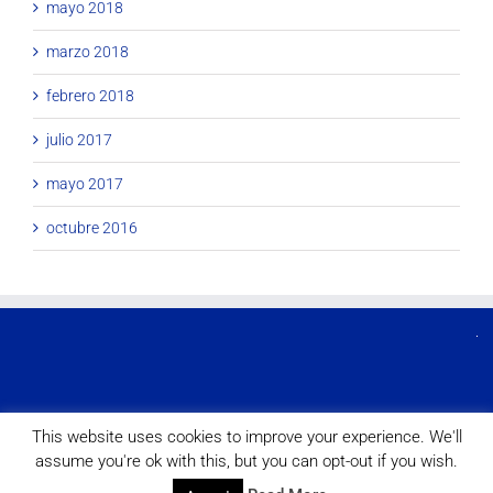
mayo 2018
marzo 2018
febrero 2018
julio 2017
mayo 2017
octubre 2016
This website uses cookies to improve your experience. We'll
Copyright © 2026 Asociación de Antiguos Alumnos de los colegios
assume you're ok with this, but you can opt-out if you wish.
Nuestra Señora del Recuerdo y la Inmaculada