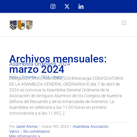
Skip
Instagram
X
LinkedIn
to
content
Archivos mensuales:
Asamblea Ordinaria 2024
marzo 2024
Inicio
Entradas
2024
marzo
Delegacion_Voto_Asamblea_2024Descarga CONVOCATORIA
DE LA ASAMBLEA GENERAL ORDINARIA El día 7 de abril de
2024 se convoca la Asamblea General Ordinaria de la
Asociación de Antiguos Alumnos de los Colegios de Nuestra
Señora del Recuerdo y de la Inmaculada de Areneros. La
Asamblea se celebrará a las 11:00 horas en primera
convocatoria y a las 11:30 [...]
Por
Javier Alonso
|
marzo 9th, 2024
|
Asamblea
,
Asociación
,
Varios
|
Sin comentarios
Más información