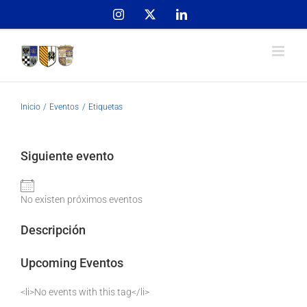
Skip
Instagram
X
LinkedIn
to
content
Inicio
Eventos
Etiquetas
Siguiente evento
No existen próximos eventos
Descripción
Upcoming Eventos
<li>No events with this tag</li>