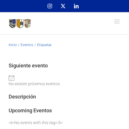
Skip
Instagram
X
LinkedIn
to
content
Inicio
Eventos
Etiquetas
Siguiente evento
No existen próximos eventos
Descripción
Upcoming Eventos
<li>No events with this tag</li>