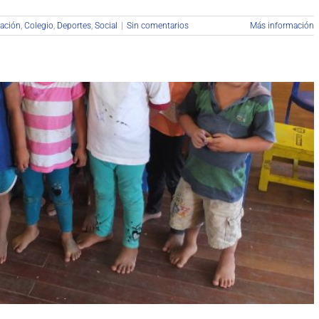
ación
,
Colegio
,
Deportes
,
Social
|
Sin comentarios
Más información
os juntos hacemos misión
ciación
Formación
Social
Solidaridad