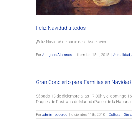
Feliz Navidad a todos
¡Feliz Navidad de parte de la Asociación!
Por
Antiguos Alumnos
|
diciembre 18th, 2018
|
Actualidad
,
Gran Concierto para Familias en Navidad
Sábado 15 de diciembre a las 17:00h y el domingo 16 d
Duques de Pastrana de Madrid (Paseo de la Habana
Por
admin_recuerdo
|
diciembre 11th, 2018
|
Cultura
|
Sin 