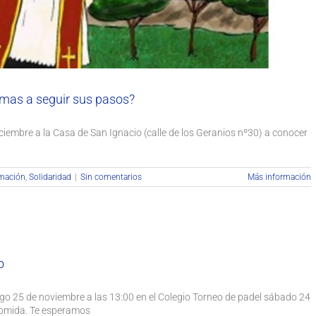
nimas a seguir sus pasos?
ciembre a la Casa de San Ignacio (calle de los Geranios nº30) a conocer
mación
,
Solidaridad
|
Sin comentarios
Más información
 de Padel Día del Antiguo Alumno
sociación
Colegio
Deportes
Social
o
ngo 25 de noviembre a las 13:00 en el Colegio Torneo de padel sábado 24
comida. Te esperamos