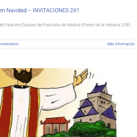
ne en Navidad – INVITACIONES 2X1
 del Palacete Duques de Pastrana de Madrid (Paseo de la Habana 208),
comentarios
Más información
cisco Javier! ¿Te animas a seguir sus pasos?
ción
Formación
Solidaridad