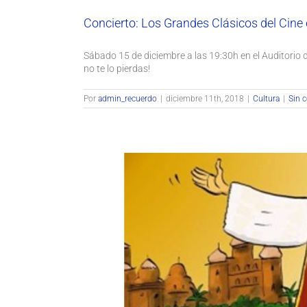
Concierto: Los Grandes Clásicos del Ci
Sábado 15 de diciembre a las 19:30h en el Auditorio
no te lo pierdas!
Por
admin_recuerdo
|
diciembre 11th, 2018
|
Cultura
|
Sin 
¡Feliz Día de San Fran
Asocia