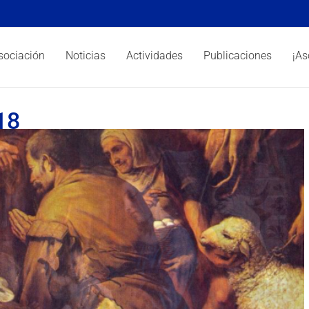
sociación
Noticias
Actividades
Publicaciones
¡As
18
Feliz Navidad a todos
dad
Asociación
Espiritualidad