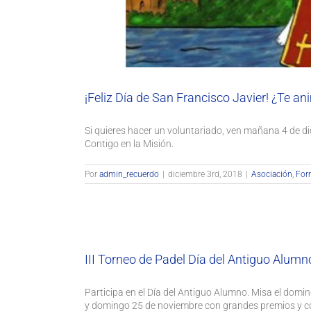
¡Feliz Día de San Francisco Javier! ¿Te a
Si quieres hacer un voluntariado, ven mañana 4 de di
Contigo en la Misión.
Por
admin_recuerdo
|
diciembre 3rd, 2018
|
Asociación
,
For
III Torneo
Actualidad
A
III Torneo de Padel Día del Antiguo Alumn
Participa en el Día del Antiguo Alumno. Misa el domi
y domingo 25 de noviembre con grandes premios y 