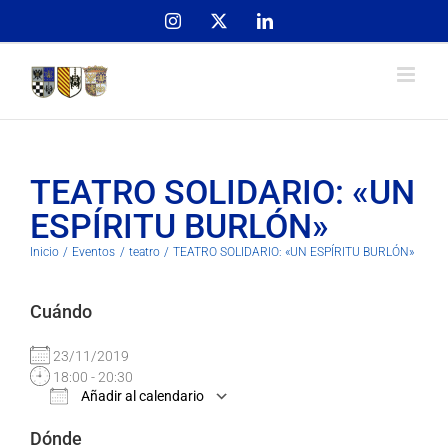
Skip
Instagram
X
LinkedIn
to
content
TEATRO SOLIDARIO: «UN
ESPÍRITU BURLÓN»
Inicio
Eventos
teatro
TEATRO SOLIDARIO: «UN ESPÍRITU BURLÓN»
Cuándo
23/11/2019
18:00 - 20:30
Añadir al calendario
Descargar ICS
Google Calendar
Dónde