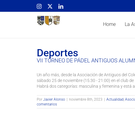
Skip
Instagram
X
LinkedIn
to
content
Home
La A
Deportes
VII TORNEO DE PÁDEL ANTIGUOS ALU
Un año más, desde la Asociación de Antiguos del Cole
sábado 25 de noviembre (15:30 - 21:00) en el club de
Habrá dos categorías: masculina y femenina y está as
Por
Javier Alonso
|
noviembre 8th, 2023
|
Actualidad
,
Asoci
comentarios