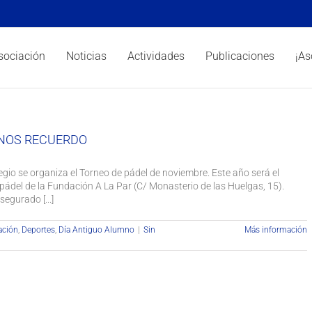
sociación
Noticias
Actividades
Publicaciones
¡As
MNOS RECUERDO
gio se organiza el Torneo de pádel de noviembre. Este año será el
 pádel de la Fundación A La Par (C/ Monasterio de las Huelgas, 15).
egurado [...]
ación
,
Deportes
,
Día Antiguo Alumno
|
Sin
Más información