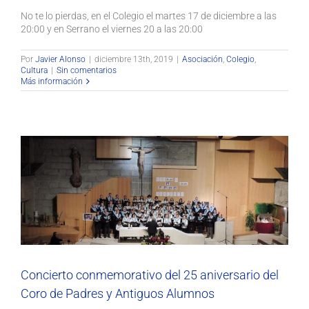
No te lo pierdas, en el Colegio el martes 17 de diciembre a las
20:00 y en Serrano el viernes 20 a las 20:00
Por
Javier Alonso
|
diciembre 13th, 2019
|
Asociación
,
Colegio
,
Cultura
|
Sin comentarios
Más información
Concierto conmemorativo del 25 aniversario del Coro de
Padres y Antiguos Alumnos
Actualidad
Asociación
Colegio
Cultura
Social
Concierto conmemorativo del 25 aniversario del
Coro de Padres y Antiguos Alumnos