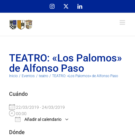
Skip
Instagram
X
LinkedIn
to
content
TEATRO: «Los Palomos»
de Alfonso Paso
Inicio
Eventos
teatro
TEATRO: «Los Palomos» de Alfonso Paso
Cuándo
22/03/2019 - 24/03/2019
00:00
Añadir al calendario
Descargar ICS
Google Calendar
Dónde