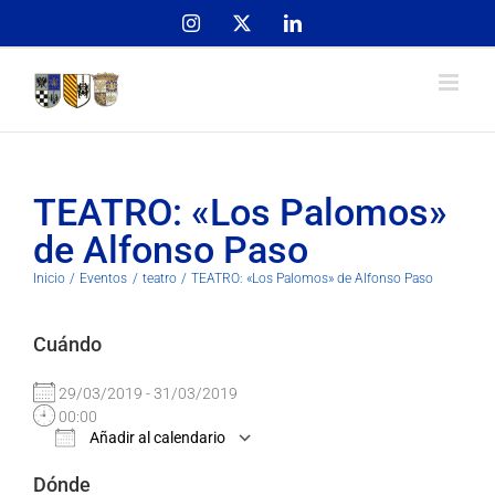
Skip
Instagram
X
LinkedIn
to
content
TEATRO: «Los Palomos»
de Alfonso Paso
Inicio
Eventos
teatro
TEATRO: «Los Palomos» de Alfonso Paso
Cuándo
29/03/2019 - 31/03/2019
00:00
Añadir al calendario
Descargar ICS
Google Calendar
Dónde